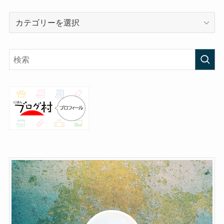
カ
テ
ゴ
リ
ー